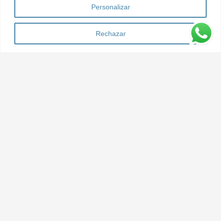
Personalizar
Rechazar
Dónde estamos
General Ricardos, 64
28019 Madrid
Contacta