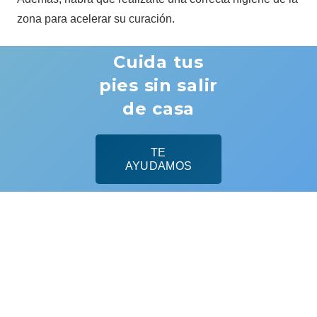
zona para acelerar su curación.
Cuida tus
pies sin salir
de casa
TE
AYUDAMOS