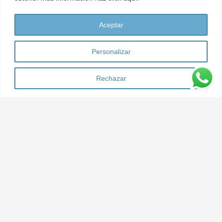
hace 10 meses
Los deportistas y en este caso, los tenistas
Aceptar
deben cuidar su salud integral y acudir a
podólogos ya que tienen…
Personalizar
Rechazar